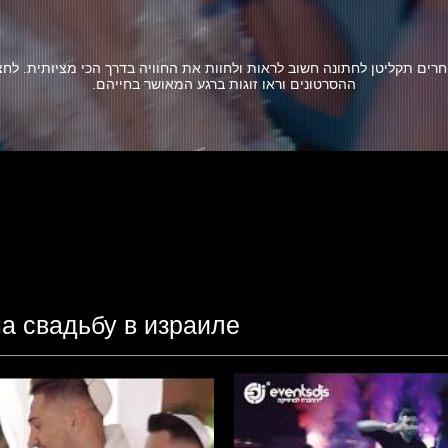
רים תקליטן לחתונה חשוב לראות ולחוות את החוויה בדרך הכי מציותית. לחצ
ההסרטונים וראו זוגות ברגע המאושר בחייהם.
а свадьбу в израиле