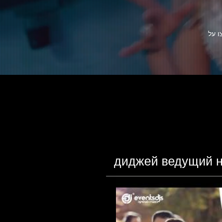
ו על
диджей ведущий н