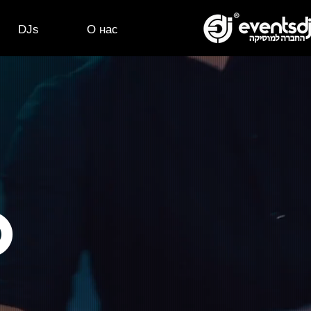
DJs
О нас
o