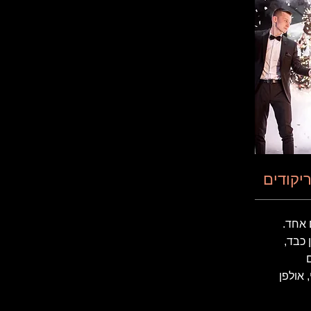
יקודים
 אחד.
 כבד,
ם
 אולפן