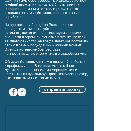
Один из самых востребованных
диджеев
ночной
клубной индустрии, начал свой путь в клубах
северного региона и в очень короткие сроки
оказался на самых больших сценах страны и
зарубежья.
На протяжении
8 лет,
Leo Bass
является
резидентом ночного клуба
"Малина",
обладает широкими музыкальными
знаниями и огромной любовью к
музыке
, во всей
ее многогранности
, он всегда знает, как поставить
песню
в самый подходящий и нужный момент.
Из мира ночных клубов,
Leo Bass
приносит мощную энергетику и в свадебный мир.
Обладая большим опытом и огромной любовью
к профессии,
Leo Bass
поможет в выборе
музыкального направления мероприятия и
превратит вашу
свадьбу
в фантастический вечер,
о котором вы могли только мечтать.
отправить заявку