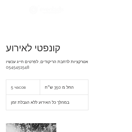
קונפטי לאירוע
אטרקציות לרחבת הריקודים, לפרטים חייג עכשיו
0545451548
החל
מ
5 часов
5
החל מ 350 ש״ח
350
ש״ח
ч
а
במהלך כל האירוע ללא הגבלת זמן
с
о
в