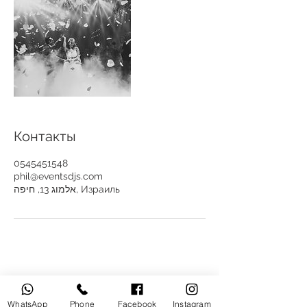
Контакты
0545451548
phil@eventsdjs.com
אלמוג 13, חיפה, Израиль
WhatsApp
Phone
Facebook
Instagram
песни
эффекты
о нас