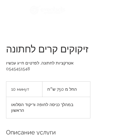
זיקוקים קרים לחתונה
אטרקציות לחתונה, לפרטים חייג עכשיו
0545451548
החל
מ
החל מ 750 ש״ח
1
10 минут
750
ש״ח
0
м
במהלך כניסה לחופה וריקוד הסלואו
и
הראשון
н
у
т
Описание услуги