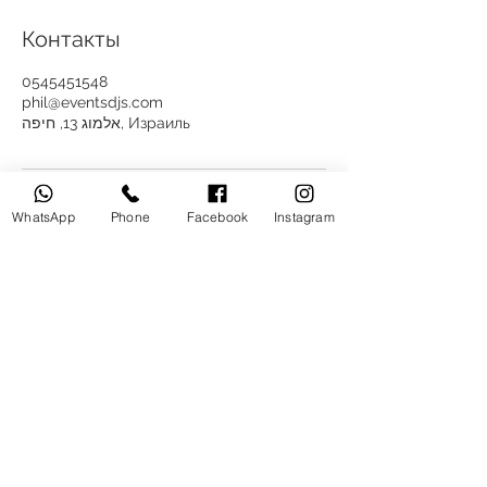
Контакты
0545451548
phil@eventsdjs.com
אלמוג 13, חיפה, Израиль
WhatsApp
Phone
Facebook
Instagram
песни
эффекты
о нас
блог
mc phil
отзывы
фото
leo bass
видео
Almog 13 Haifa,
3542545
Tel:
+972545451548
Mc Phil & Dj Leo Bass Events Djs | Music Company
Copyright Events Djs © All rights reserved