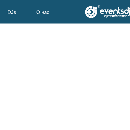
DJs
О нас