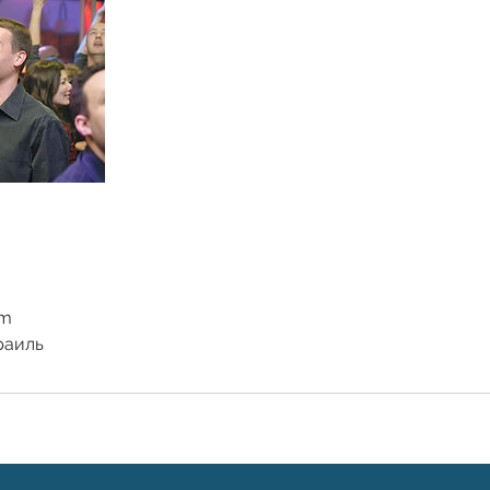
om
אלמו, Израиль