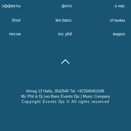
эффекты
фото
о нас
блог
leo bass
отзывы
песни
mc phil
видео
Almog 13 Haifa, 3542545 Tel: +972545451548
Mc Phil & Dj Leo Bass Events Djs | Music Company
Copyright Events Djs © All rights reserved