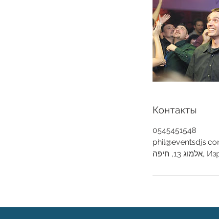
Контакты
0545451548
phil@eventsdjs.c
ג 13, חיפה