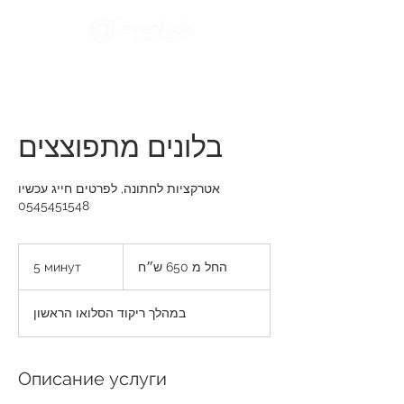
בלונים מתפוצצים
אטרקציות לחתונה, לפרטים חייג עכשיו
0545451548
החל
מ
5 минут
5
החל מ 650 ש״ח
650
ש״ח
м
и
במהלך ריקוד הסלואו הראשון
н
у
т
Описание услуги