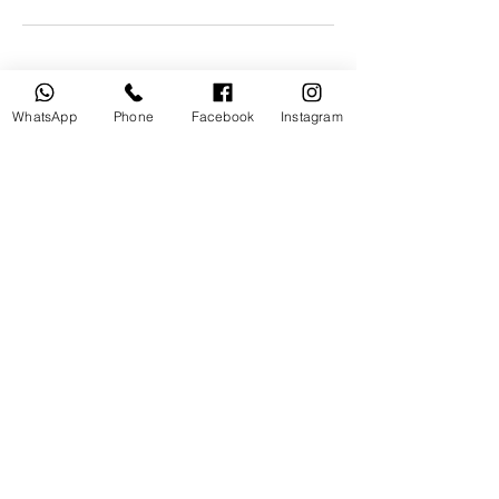
WhatsApp
Phone
Facebook
Instagram
песни
эффекты
о нас
блог
mc phil
отзывы
фото
leo bass
видео
Almog 13 Haifa,
3542545
Tel:
+972545451548
Mc Phil & Dj Leo Bass Events Djs | Music Company
Copyright Events Djs © All rights reserved